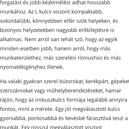
forgatást és jobb kézkímélést adhat hosszabb
munkához. Az L kulcs viszont kompaktabb,
sokoldalúbb, könnyebben elfér szűk helyeken, és
bizonyos helyzetekben nagyobb erőkifejtésre is
alkalmas. Nem arról van tehát szó, hogy az egyik
minden esetben jobb, hanem arról, hogy más
munkaterülethez, más szerelési ritmushoz és más
nyomatékigényhez illenek.
Ha valaki gyakran szerel bútorokat, kerékpárt, gépeket
szerszámokat vagy műhelyberendezéseket, hamar
rájön, hogy az imbuszkulcs formája legalább annyira
fontos, mint a mérete. Egy jól megválasztott kulcs
gyorsabbá, pontosabbá és kevésbé fárasztóvá teszi a
munkát. Egy rosszul megválasztott viszont