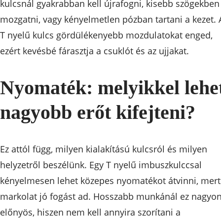
kulcsnál gyakrabban kell újrafogni, kisebb szögekben
mozgatni, vagy kényelmetlen pózban tartani a kezet. 
T nyelű kulcs gördülékenyebb mozdulatokat enged,
ezért kevésbé fárasztja a csuklót és az ujjakat.
Nyomaték: melyikkel lehe
nagyobb erőt kifejteni?
Ez attól függ, milyen kialakítású kulcsról és milyen
helyzetről beszélünk. Egy T nyelű imbuszkulccsal
kényelmesen lehet közepes nyomatékot átvinni, mert
markolat jó fogást ad. Hosszabb munkánál ez nagyo
előnyös, hiszen nem kell annyira szorítani a