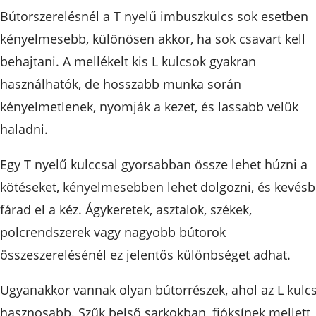
Bútorszerelésnél a T nyelű imbuszkulcs sok esetben
kényelmesebb, különösen akkor, ha sok csavart kell
behajtani. A mellékelt kis L kulcsok gyakran
használhatók, de hosszabb munka során
kényelmetlenek, nyomják a kezet, és lassabb velük
haladni.
Egy T nyelű kulccsal gyorsabban össze lehet húzni a
kötéseket, kényelmesebben lehet dolgozni, és kevés
fárad el a kéz. Ágykeretek, asztalok, székek,
polcrendszerek vagy nagyobb bútorok
összeszerelésénél ez jelentős különbséget adhat.
Ugyanakkor vannak olyan bútorrészek, ahol az L kulc
hasznosabb. Szűk belső sarkokban, fióksínek mellett,