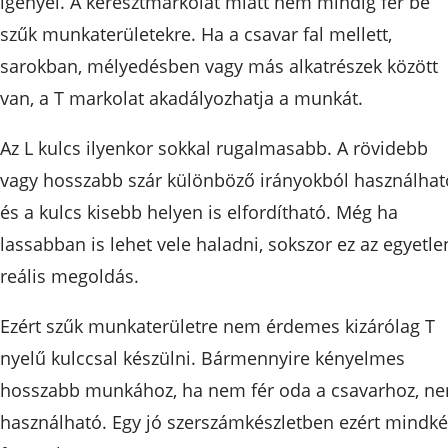
igényel. A keresztmarkolat miatt nem mindig fér be
szűk munkaterületekre. Ha a csavar fal mellett,
sarokban, mélyedésben vagy más alkatrészek között
van, a T markolat akadályozhatja a munkát.
Az L kulcs ilyenkor sokkal rugalmasabb. A rövidebb
vagy hosszabb szár különböző irányokból használhat
és a kulcs kisebb helyen is elfordítható. Még ha
lassabban is lehet vele haladni, sokszor ez az egyetle
reális megoldás.
Ezért szűk munkaterületre nem érdemes kizárólag T
nyelű kulccsal készülni. Bármennyire kényelmes
hosszabb munkához, ha nem fér oda a csavarhoz, n
használható. Egy jó szerszámkészletben ezért mindké