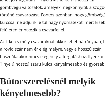
gömbvégű változatok, amelyek megkönnyítik a szögb
történő csavarozást. Fontos azonban, hogy gömbvég
kulccsal ne adjunk le túl nagy nyomatékot, mert kise
felületen érintkezik a csavarfejjel.
Az L kulcs mély csavaroknál akkor lehet hátrányban, 
a rövid szár nem ér elég mélyre, vagy a hosszú szár
használatakor nincs elég hely a forgatáshoz. Ilyenkor
T nyelű hosszú szárú kulcs kényelmesebb és gyorsab
Bútorszerelésnél melyik
kényelmesebb?