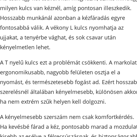
milyen kulcs van kéznél, amíg pontosan illeszkedik.
Hosszabb munkánál azonban a kézfáradás egyre
fontosabbá válik. A vékony L kulcs nyomhatja az
ujjakat, a tenyérbe vághat, és sok csavar után
kényelmetlen lehet.
A T nyelű kulcs ezt a problémát csökkenti. A markolat
ergonomikusabb, nagyobb felületen osztja el a
nyomást, és természetesebb fogást ad. Ezért hossza
szerelésnél általában kényelmesebb, különösen akkor
ha nem extrém szűk helyen kell dolgozni.
A kényelmesebb szerszám nem csak komfortkérdés.
Ha kevésbé fárad a kéz, pontosabb marad a mozdulat
kisebb az esélye a félrecsúszásnak, és biztonságosab