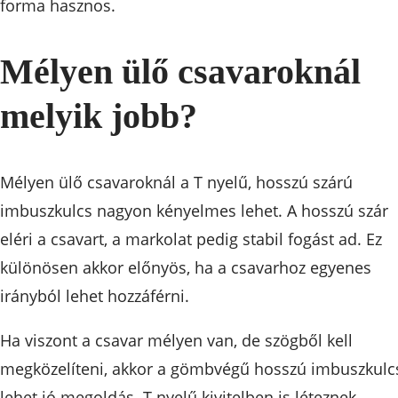
forma hasznos.
Mélyen ülő csavaroknál
melyik jobb?
Mélyen ülő csavaroknál a T nyelű, hosszú szárú
imbuszkulcs nagyon kényelmes lehet. A hosszú szár
eléri a csavart, a markolat pedig stabil fogást ad. Ez
különösen akkor előnyös, ha a csavarhoz egyenes
irányból lehet hozzáférni.
Ha viszont a csavar mélyen van, de szögből kell
megközelíteni, akkor a gömbvégű hosszú imbuszkulc
lehet jó megoldás. T nyelű kivitelben is léteznek