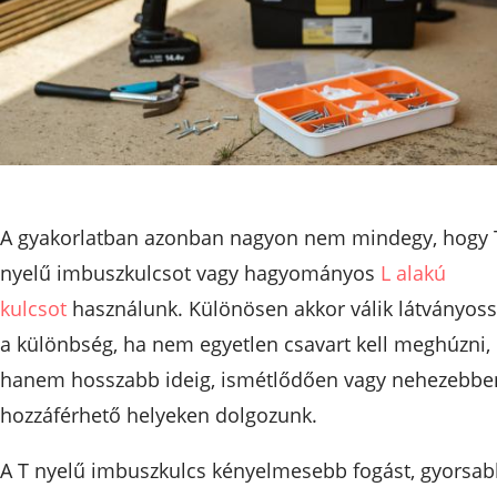
A gyakorlatban azonban nagyon nem mindegy, hogy 
nyelű imbuszkulcsot vagy hagyományos
L alakú
kulcsot
használunk. Különösen akkor válik látványos
a különbség, ha nem egyetlen csavart kell meghúzni,
hanem hosszabb ideig, ismétlődően vagy nehezebbe
hozzáférhető helyeken dolgozunk.
A T nyelű imbuszkulcs kényelmesebb fogást, gyorsa