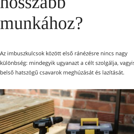
hosszabb
munkához?
Az imbuszkulcsok között első ránézésre nincs nagy
különbség: mindegyik ugyanazt a célt szolgálja, vagyi
belső hatszögű csavarok meghúzását és lazítását.