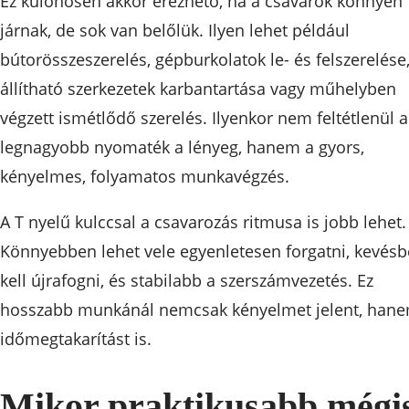
Ez különösen akkor érezhető, ha a csavarok könnyen
járnak, de sok van belőlük. Ilyen lehet például
bútorösszeszerelés, gépburkolatok le- és felszerelése
állítható szerkezetek karbantartása vagy műhelyben
végzett ismétlődő szerelés. Ilyenkor nem feltétlenül a
legnagyobb nyomaték a lényeg, hanem a gyors,
kényelmes, folyamatos munkavégzés.
A T nyelű kulccsal a csavarozás ritmusa is jobb lehet.
Könnyebben lehet vele egyenletesen forgatni, kevésb
kell újrafogni, és stabilabb a szerszámvezetés. Ez
hosszabb munkánál nemcsak kényelmet jelent, han
időmegtakarítást is.
Mikor praktikusabb mégi