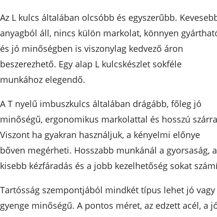
Az L kulcs általában olcsóbb és egyszerűbb. Keveseb
anyagból áll, nincs külön markolat, könnyen gyárthat
és jó minőségben is viszonylag kedvező áron
beszerezhető. Egy alap L kulcskészlet sokféle
munkához elegendő.
A T nyelű imbuszkulcs általában drágább, főleg jó
minőségű, ergonomikus markolattal és hosszú szárra
Viszont ha gyakran használjuk, a kényelmi előnye
bőven megérheti. Hosszabb munkánál a gyorsaság, a
kisebb kézfáradás és a jobb kezelhetőség sokat számí
Tartósság szempontjából mindkét típus lehet jó vagy
gyenge minőségű. A pontos méret, az edzett acél, a j