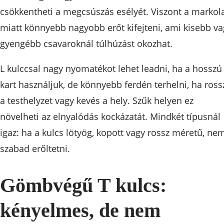
csökkentheti a megcsúszás esélyét. Viszont a markol
miatt könnyebb nagyobb erőt kifejteni, ami kisebb va
gyengébb csavaroknál túlhúzást okozhat.
L kulccsal nagy nyomatékot lehet leadni, ha a hosszú
kart használjuk, de könnyebb ferdén terhelni, ha ross
a testhelyzet vagy kevés a hely. Szűk helyen ez
növelheti az elnyalódás kockázatát. Mindkét típusnál
igaz: ha a kulcs lötyög, kopott vagy rossz méretű, ne
szabad erőltetni.
Gömbvégű T kulcs:
kényelmes, de nem