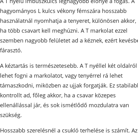
A T nyelű imbuszkulcs legnagyobb előnye a fogás. A
hagyományos L kulcs vékony fémszára hosszabb
használatnál nyomhatja a tenyeret, különösen akkor,
ha több csavart kell meghúzni. A T markolat ezzel
szemben nagyobb felületet ad a kéznek, ezért kevésb
fárasztó.
A kéztartás is természetesebb. A T nyéllel két oldalról
lehet fogni a markolatot, vagy tenyérrel rá lehet
támaszkodni, miközben az ujjak forgatják. Ez stabilab
kontrollt ad, főleg akkor, ha a csavar közepes
ellenállással jár, és sok ismétlődő mozdulatra van
szükség.
Hosszabb szerelésnél a csukló terhelése is számít. Az