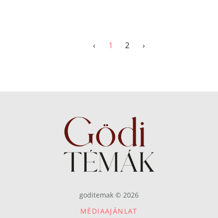
‹
1
2
›
goditemak © 2026
MÉDIAAJÁNLAT