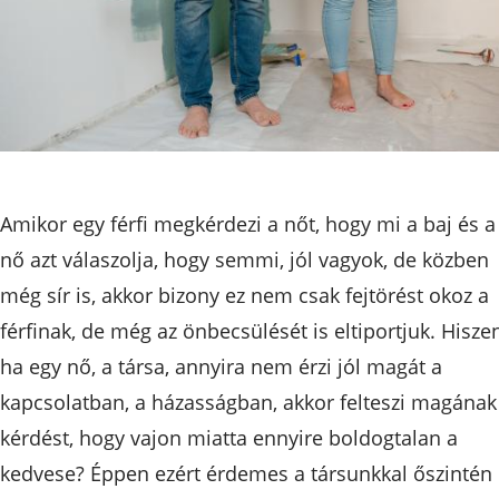
Amikor egy férfi megkérdezi a nőt, hogy mi a baj és a
nő azt válaszolja, hogy semmi, jól vagyok, de közben
még sír is, akkor bizony ez nem csak fejtörést okoz a
férfinak, de még az önbecsülését is eltiportjuk. Hiszen
ha egy nő, a társa, annyira nem érzi jól magát a
kapcsolatban, a házasságban, akkor felteszi magának
kérdést, hogy vajon miatta ennyire boldogtalan a
kedvese? Éppen ezért érdemes a társunkkal őszintén