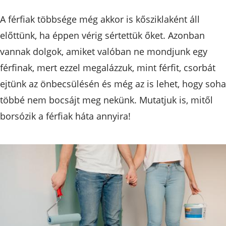
A férfiak többsége még akkor is kősziklaként áll
előttünk, ha éppen vérig sértettük őket. Azonban
vannak dolgok, amiket valóban ne mondjunk egy
férfinak, mert ezzel megalázzuk, mint férfit, csorbát
ejtünk az önbecsülésén és még az is lehet, hogy soha
többé nem bocsájt meg nekünk. Mutatjuk is, mitől
borsózik a férfiak háta annyira!