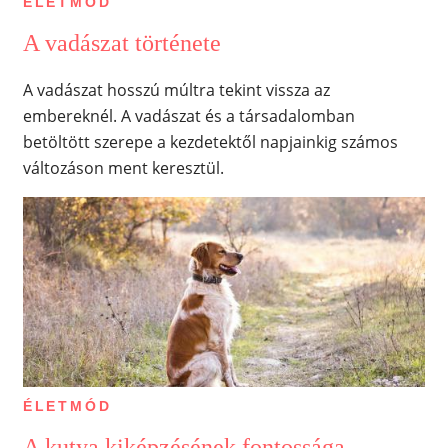
ÉLETMÓD
A vadászat története
A vadászat hosszú múltra tekint vissza az
embereknél. A vadászat és a társadalomban
betöltött szerepe a kezdetektől napjainkig számos
változáson ment keresztül.
ÉLETMÓD
A kutya kiképzésének fontossága