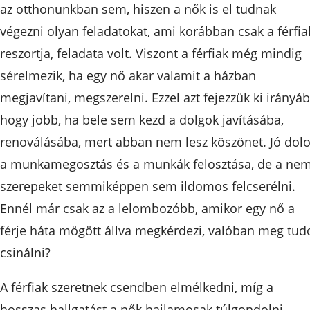
az otthonunkban sem, hiszen a nők is el tudnak
végezni olyan feladatokat, ami korábban csak a férfia
reszortja, feladata volt. Viszont a férfiak még mindig
sérelmezik, ha egy nő akar valamit a házban
megjavítani, megszerelni. Ezzel azt fejezzük ki irányáb
hogy jobb, ha bele sem kezd a dolgok javításába,
renoválásába, mert abban nem lesz köszönet. Jó dol
a munkamegosztás és a munkák felosztása, de a nem
szerepeket semmiképpen sem ildomos felcserélni.
Ennél már csak az a lelombozóbb, amikor egy nő a
férje háta mögött állva megkérdezi, valóban meg tud
csinálni?
A férfiak szeretnek csendben elmélkedni, míg a
hosszas hallgatást a nők hajlamosak túlgondolni.